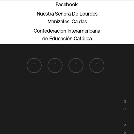
Facebook
Nuestra Señora De Lourdes
Manizales, Caldas
Confederación Interamericana
de Educación Católica
facebook
youtube
google-
instagram
plus
S
C
-
2
0