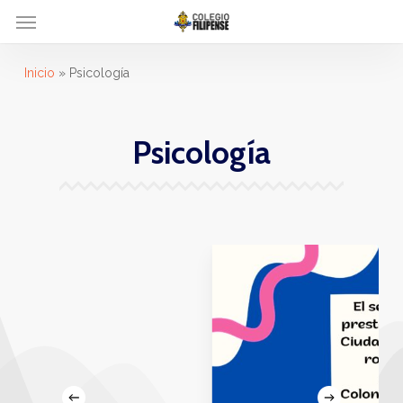
Menu
Skip
to
main
Inicio
»
Psicología
content
Psicología