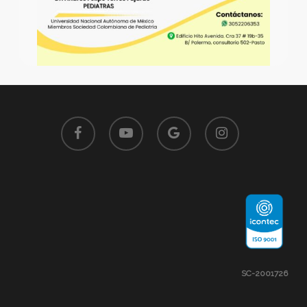
facebook
youtube
google-
instagram
plus
SC-2001726