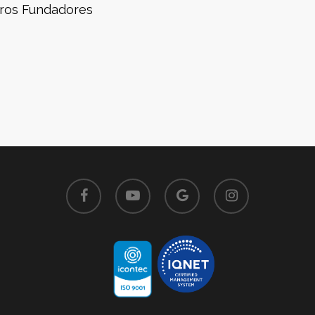
tros Fundadores
facebook
youtube
google-
instagram
plus