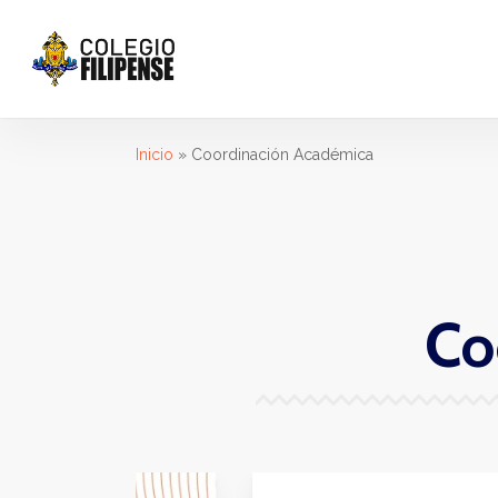
Skip
to
main
content
Inicio
»
Coordinación Académica
Co