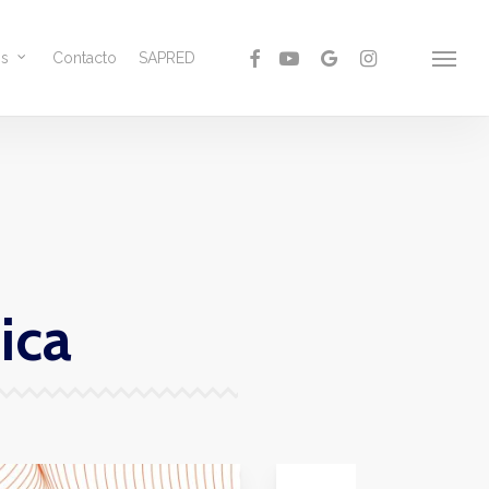
facebook
youtube
google-
instagram
os
Contacto
SAPRED
Menu
plus
ica