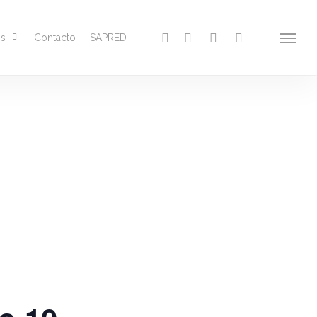
facebook
youtube
google-
instagram
os
Contacto
SAPRED
Menu
plus