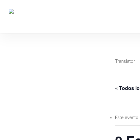
Skip
to
main
content
Translator
« Todos l
Este evento