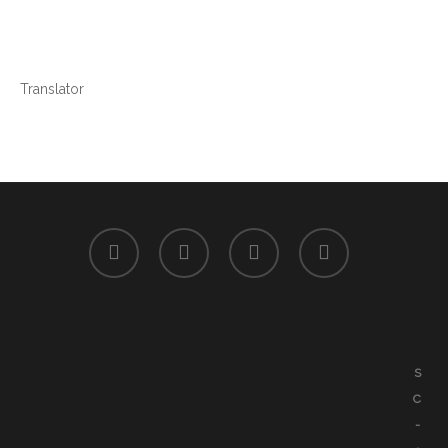
Translator
facebook
youtube
google-
instagram
plus
S
C
-