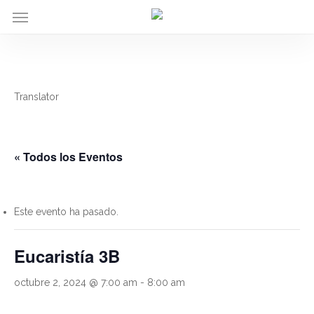
Menu
Skip
to
main
content
Translator
« Todos los Eventos
Este evento ha pasado.
Eucaristía 3B
octubre 2, 2024 @ 7:00 am
-
8:00 am